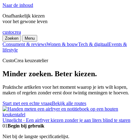
Naar de inhoud
Onafhankelijk kiezen
voor het gewone leven
custocrea
Zoeken
Menu
Consument & reviews
Wonen & bouw
Tech & digitaal
Events &
lifestyle
CustoCrea keuzeatelier
Minder zoeken. Beter kiezen.
Praktische artikelen voor het moment waarop je iets wilt kopen,
maken of regelen zonder eerst door twintig meningen te hoeven.
Start met een echte vraag
Bekijk alle routes
Uitgelicht · Een airfryer kiezen zonder je aan liters blind te staren
01
Begin bij gebruik
Niet bij de langste specificatielijst.