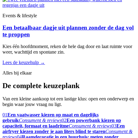
Events & lifestyle
Een betaalbaar dagje uit plannen zonder de dag vol
te proppen
Kies één hoofdmoment, reken de hele dag door en laat ruimte voor
weer, wachttijd en spontane zin.
Lees de keuzehulp
→
Alles bij elkaar
De complete keuzeplank
Van een kleine aankoop tot een lastige klus: open een onderwerp en
begin waar jouw vraag nu ligt.
01
Een vaatwasser kiezen op maat en dagelijks
gebruik
Consument & reviews
02
Een powerbank kiezen op
capaciteit, formaat en laadritme
Consument & reviews
03
Een
airfryer kiezen zonder je aan liters blind te staren
Consument &
reviews
04
Raamdecoratie in een huurhuis: meten zonder