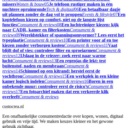
missers
Wonen & bouw
05
Je telefoon rustiger maken in één
nuchtere opruimronde
Tech & digitaal
06
Een betaalbaar dagje
uit plannen zonder de dag vol te proppen
Events & lifestyle
07
Een
koptelefoon kiezen op comfort, niet op de langste lijst
functies
Consument & reviews
08
Een luchtreiniger kiezen: kijk
naar CADR, kamer en filterkosten
Consument &
reviews
09
Wereldstekker of spanningsomvormer? Lees eerst het
typeplaatje
Consument & reviews
10
Een printer voor af en toe
kiezen zonder verborgen kosten
Consument & reviews
11
Vaat
blijft dof of vies: controleer filter en sproeiarmen
Consument &
reviews
12
IJslaag in de vriezer: zoek eerst naar warme
lucht
Consument & reviews
13
Een regenjas die lekt: test
buitenstof, naden en membraan
Consument &
reviews
14
Schimmel op een kitrand: herstel eerst de
vochtbron
Consument & reviews
15
Een werkplek in een kleine
kamer logisch indelen
Consument & reviews
16
Boren in een
onbekende muur: controleer eerst de risico’s
Consument &
reviews
17
Een fotoarchief maken dat een verkeerde klik
overleeft
Consument & reviews
custocrea.nl
Een onafhankelijke consumentredactie over kopen, wonen, digitaal
gebruik en vrije tijd. We maken keuzes kleiner en het gewone
gebruik zichtbaar.