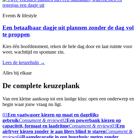
Events & lifestyle
Een betaalbaar dagje uit plannen zonder de dag vol
te proppen
Kies één hoofdmoment, reken de hele dag door en laat ruimte voor
weer, wachttijd en spontane zin.
Lees de keuzehulp
→
Alles bij elkaar
De complete keuzeplank
Van een kleine aankoop tot een lastige klus: open een onderwerp en
begin waar jouw vraag nu ligt.
01
Een vaatwasser kiezen op maat en dagelijks
gebruik
Consument & reviews
02
Een powerbank kiezen op
capaciteit, formaat en laadritme
Consument & reviews
03
Een
airfryer kiezen zonder je aan liters blind te staren
Consument &
reviews
04
Raamdecoratie in een huurhuis: meten zonder