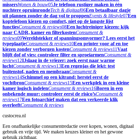
missers
Wonen & bouw
05
Je telefoon rustiger maken in één
nuchtere opruimronde
Tech & digitaal
06
Een betaalbaar dagje
uit plannen zonder de dag vol te proppen
Events & lifestyle
07
Een
koptelefoon kiezen op comfort, niet op de langste lijst
functies
Consument & reviews
08
Een luchtreiniger kiezen: kijk
naar CADR, kamer en filterkosten
Consument &
reviews
09
Wereldstekker of spanningsomvormer? Lees eerst het
typeplaatje
Consument & reviews
10
Een printer voor af en toe
kiezen zonder verborgen kosten
Consument & reviews
11
Vaat
blijft dof of vies: controleer filter en sproeiarmen
Consument &
reviews
12
IJslaag in de vriezer: zoek eerst naar warme
lucht
Consument & reviews
13
Een regenjas die lekt: test
buitenstof, naden en membraan
Consument &
reviews
14
Schimmel op een kitrand: herstel eerst de
vochtbron
Consument & reviews
15
Een werkplek in een kleine
kamer logisch indelen
Consument & reviews
16
Boren in een
onbekende muur: controleer eerst de risico’s
Consument &
reviews
17
Een fotoarchief maken dat een verkeerde klik
overleeft
Consument & reviews
custocrea.nl
Een onafhankelijke consumentredactie over kopen, wonen, digitaal
gebruik en vrije tijd. We maken keuzes kleiner en het gewone
gebruik zichtbaar.