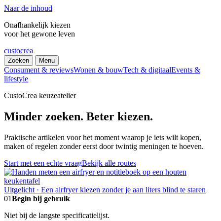
Naar de inhoud
Onafhankelijk kiezen
voor het gewone leven
custocrea
Zoeken
Menu
Consument & reviews
Wonen & bouw
Tech & digitaal
Events &
lifestyle
CustoCrea keuzeatelier
Minder zoeken. Beter kiezen.
Praktische artikelen voor het moment waarop je iets wilt kopen,
maken of regelen zonder eerst door twintig meningen te hoeven.
Start met een echte vraag
Bekijk alle routes
Uitgelicht · Een airfryer kiezen zonder je aan liters blind te staren
01
Begin bij gebruik
Niet bij de langste specificatielijst.