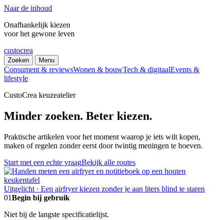
Naar de inhoud
Onafhankelijk kiezen
voor het gewone leven
custocrea
Zoeken
Menu
Consument & reviews
Wonen & bouw
Tech & digitaal
Events &
lifestyle
CustoCrea keuzeatelier
Minder zoeken. Beter kiezen.
Praktische artikelen voor het moment waarop je iets wilt kopen,
maken of regelen zonder eerst door twintig meningen te hoeven.
Start met een echte vraag
Bekijk alle routes
Uitgelicht · Een airfryer kiezen zonder je aan liters blind te staren
01
Begin bij gebruik
Niet bij de langste specificatielijst.