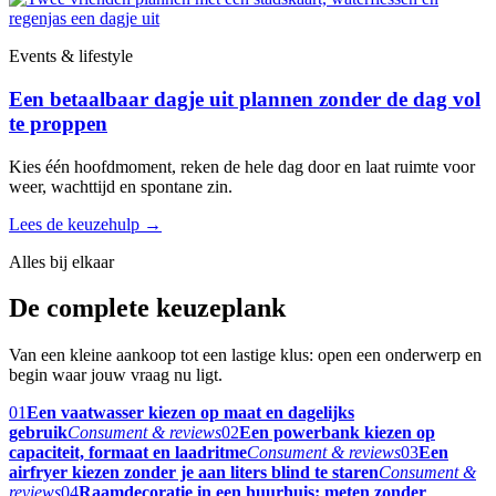
Events & lifestyle
Een betaalbaar dagje uit plannen zonder de dag vol
te proppen
Kies één hoofdmoment, reken de hele dag door en laat ruimte voor
weer, wachttijd en spontane zin.
Lees de keuzehulp
→
Alles bij elkaar
De complete keuzeplank
Van een kleine aankoop tot een lastige klus: open een onderwerp en
begin waar jouw vraag nu ligt.
01
Een vaatwasser kiezen op maat en dagelijks
gebruik
Consument & reviews
02
Een powerbank kiezen op
capaciteit, formaat en laadritme
Consument & reviews
03
Een
airfryer kiezen zonder je aan liters blind te staren
Consument &
reviews
04
Raamdecoratie in een huurhuis: meten zonder