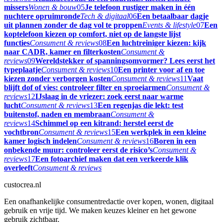
missers
Wonen & bouw
05
Je telefoon rustiger maken in één
nuchtere opruimronde
Tech & digitaal
06
Een betaalbaar dagje
uit plannen zonder de dag vol te proppen
Events & lifestyle
07
Een
koptelefoon kiezen op comfort, niet op de langste lijst
functies
Consument & reviews
08
Een luchtreiniger kiezen: kijk
naar CADR, kamer en filterkosten
Consument &
reviews
09
Wereldstekker of spanningsomvormer? Lees eerst het
typeplaatje
Consument & reviews
10
Een printer voor af en toe
kiezen zonder verborgen kosten
Consument & reviews
11
Vaat
blijft dof of vies: controleer filter en sproeiarmen
Consument &
reviews
12
IJslaag in de vriezer: zoek eerst naar warme
lucht
Consument & reviews
13
Een regenjas die lekt: test
buitenstof, naden en membraan
Consument &
reviews
14
Schimmel op een kitrand: herstel eerst de
vochtbron
Consument & reviews
15
Een werkplek in een kleine
kamer logisch indelen
Consument & reviews
16
Boren in een
onbekende muur: controleer eerst de risico’s
Consument &
reviews
17
Een fotoarchief maken dat een verkeerde klik
overleeft
Consument & reviews
custocrea.nl
Een onafhankelijke consumentredactie over kopen, wonen, digitaal
gebruik en vrije tijd. We maken keuzes kleiner en het gewone
gebruik zichtbaar.