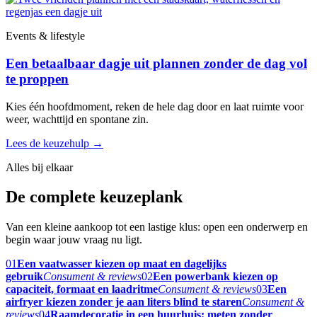
Events & lifestyle
Een betaalbaar dagje uit plannen zonder de dag vol
te proppen
Kies één hoofdmoment, reken de hele dag door en laat ruimte voor
weer, wachttijd en spontane zin.
Lees de keuzehulp
→
Alles bij elkaar
De complete keuzeplank
Van een kleine aankoop tot een lastige klus: open een onderwerp en
begin waar jouw vraag nu ligt.
01
Een vaatwasser kiezen op maat en dagelijks
gebruik
Consument & reviews
02
Een powerbank kiezen op
capaciteit, formaat en laadritme
Consument & reviews
03
Een
airfryer kiezen zonder je aan liters blind te staren
Consument &
reviews
04
Raamdecoratie in een huurhuis: meten zonder