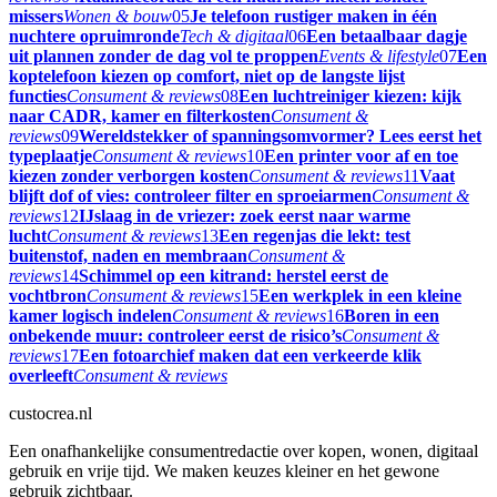
missers
Wonen & bouw
05
Je telefoon rustiger maken in één
nuchtere opruimronde
Tech & digitaal
06
Een betaalbaar dagje
uit plannen zonder de dag vol te proppen
Events & lifestyle
07
Een
koptelefoon kiezen op comfort, niet op de langste lijst
functies
Consument & reviews
08
Een luchtreiniger kiezen: kijk
naar CADR, kamer en filterkosten
Consument &
reviews
09
Wereldstekker of spanningsomvormer? Lees eerst het
typeplaatje
Consument & reviews
10
Een printer voor af en toe
kiezen zonder verborgen kosten
Consument & reviews
11
Vaat
blijft dof of vies: controleer filter en sproeiarmen
Consument &
reviews
12
IJslaag in de vriezer: zoek eerst naar warme
lucht
Consument & reviews
13
Een regenjas die lekt: test
buitenstof, naden en membraan
Consument &
reviews
14
Schimmel op een kitrand: herstel eerst de
vochtbron
Consument & reviews
15
Een werkplek in een kleine
kamer logisch indelen
Consument & reviews
16
Boren in een
onbekende muur: controleer eerst de risico’s
Consument &
reviews
17
Een fotoarchief maken dat een verkeerde klik
overleeft
Consument & reviews
custocrea.nl
Een onafhankelijke consumentredactie over kopen, wonen, digitaal
gebruik en vrije tijd. We maken keuzes kleiner en het gewone
gebruik zichtbaar.