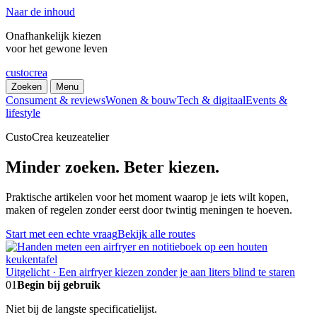
Naar de inhoud
Onafhankelijk kiezen
voor het gewone leven
custocrea
Zoeken
Menu
Consument & reviews
Wonen & bouw
Tech & digitaal
Events &
lifestyle
CustoCrea keuzeatelier
Minder zoeken. Beter kiezen.
Praktische artikelen voor het moment waarop je iets wilt kopen,
maken of regelen zonder eerst door twintig meningen te hoeven.
Start met een echte vraag
Bekijk alle routes
Uitgelicht · Een airfryer kiezen zonder je aan liters blind te staren
01
Begin bij gebruik
Niet bij de langste specificatielijst.