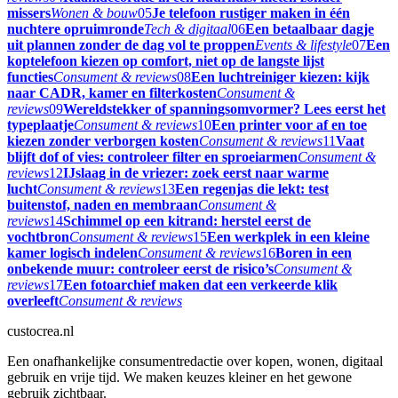
missers
Wonen & bouw
05
Je telefoon rustiger maken in één
nuchtere opruimronde
Tech & digitaal
06
Een betaalbaar dagje
uit plannen zonder de dag vol te proppen
Events & lifestyle
07
Een
koptelefoon kiezen op comfort, niet op de langste lijst
functies
Consument & reviews
08
Een luchtreiniger kiezen: kijk
naar CADR, kamer en filterkosten
Consument &
reviews
09
Wereldstekker of spanningsomvormer? Lees eerst het
typeplaatje
Consument & reviews
10
Een printer voor af en toe
kiezen zonder verborgen kosten
Consument & reviews
11
Vaat
blijft dof of vies: controleer filter en sproeiarmen
Consument &
reviews
12
IJslaag in de vriezer: zoek eerst naar warme
lucht
Consument & reviews
13
Een regenjas die lekt: test
buitenstof, naden en membraan
Consument &
reviews
14
Schimmel op een kitrand: herstel eerst de
vochtbron
Consument & reviews
15
Een werkplek in een kleine
kamer logisch indelen
Consument & reviews
16
Boren in een
onbekende muur: controleer eerst de risico’s
Consument &
reviews
17
Een fotoarchief maken dat een verkeerde klik
overleeft
Consument & reviews
custocrea.nl
Een onafhankelijke consumentredactie over kopen, wonen, digitaal
gebruik en vrije tijd. We maken keuzes kleiner en het gewone
gebruik zichtbaar.