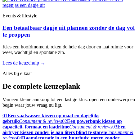
Events & lifestyle
Een betaalbaar dagje uit plannen zonder de dag vol
te proppen
Kies één hoofdmoment, reken de hele dag door en laat ruimte voor
weer, wachttijd en spontane zin.
Lees de keuzehulp
→
Alles bij elkaar
De complete keuzeplank
Van een kleine aankoop tot een lastige klus: open een onderwerp en
begin waar jouw vraag nu ligt.
01
Een vaatwasser kiezen op maat en dagelijks
gebruik
Consument & reviews
02
Een powerbank kiezen op
capaciteit, formaat en laadritme
Consument & reviews
03
Een
airfryer kiezen zonder je aan liters blind te staren
Consument &
reviews
04
Raamdecoratie in een huurhuis: meten zonder