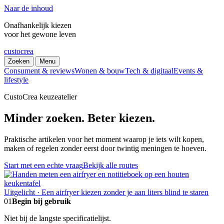
Naar de inhoud
Onafhankelijk kiezen
voor het gewone leven
custocrea
Zoeken
Menu
Consument & reviews
Wonen & bouw
Tech & digitaal
Events &
lifestyle
CustoCrea keuzeatelier
Minder zoeken. Beter kiezen.
Praktische artikelen voor het moment waarop je iets wilt kopen,
maken of regelen zonder eerst door twintig meningen te hoeven.
Start met een echte vraag
Bekijk alle routes
Uitgelicht · Een airfryer kiezen zonder je aan liters blind te staren
01
Begin bij gebruik
Niet bij de langste specificatielijst.