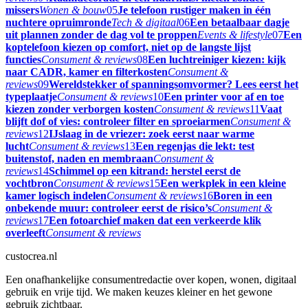
missers
Wonen & bouw
05
Je telefoon rustiger maken in één
nuchtere opruimronde
Tech & digitaal
06
Een betaalbaar dagje
uit plannen zonder de dag vol te proppen
Events & lifestyle
07
Een
koptelefoon kiezen op comfort, niet op de langste lijst
functies
Consument & reviews
08
Een luchtreiniger kiezen: kijk
naar CADR, kamer en filterkosten
Consument &
reviews
09
Wereldstekker of spanningsomvormer? Lees eerst het
typeplaatje
Consument & reviews
10
Een printer voor af en toe
kiezen zonder verborgen kosten
Consument & reviews
11
Vaat
blijft dof of vies: controleer filter en sproeiarmen
Consument &
reviews
12
IJslaag in de vriezer: zoek eerst naar warme
lucht
Consument & reviews
13
Een regenjas die lekt: test
buitenstof, naden en membraan
Consument &
reviews
14
Schimmel op een kitrand: herstel eerst de
vochtbron
Consument & reviews
15
Een werkplek in een kleine
kamer logisch indelen
Consument & reviews
16
Boren in een
onbekende muur: controleer eerst de risico’s
Consument &
reviews
17
Een fotoarchief maken dat een verkeerde klik
overleeft
Consument & reviews
custocrea.nl
Een onafhankelijke consumentredactie over kopen, wonen, digitaal
gebruik en vrije tijd. We maken keuzes kleiner en het gewone
gebruik zichtbaar.