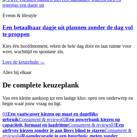
Events & lifestyle
Een betaalbaar dagje uit plannen zonder de dag vol
te proppen
Kies één hoofdmoment, reken de hele dag door en laat ruimte voor
weer, wachttijd en spontane zin.
Lees de keuzehulp
→
Alles bij elkaar
De complete keuzeplank
Van een kleine aankoop tot een lastige klus: open een onderwerp en
begin waar jouw vraag nu ligt.
01
Een vaatwasser kiezen op maat en dagelijks
gebruik
Consument & reviews
02
Een powerbank kiezen op
capaciteit, formaat en laadritme
Consument & reviews
03
Een
airfryer kiezen zonder je aan liters blind te staren
Consument &
reviews
04
Raamdecoratie in een huurhuis: meten zonder