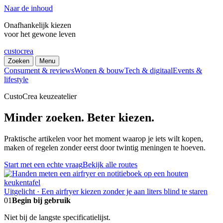
Naar de inhoud
Onafhankelijk kiezen
voor het gewone leven
custocrea
Zoeken
Menu
Consument & reviews
Wonen & bouw
Tech & digitaal
Events &
lifestyle
CustoCrea keuzeatelier
Minder zoeken. Beter kiezen.
Praktische artikelen voor het moment waarop je iets wilt kopen,
maken of regelen zonder eerst door twintig meningen te hoeven.
Start met een echte vraag
Bekijk alle routes
Uitgelicht · Een airfryer kiezen zonder je aan liters blind te staren
01
Begin bij gebruik
Niet bij de langste specificatielijst.