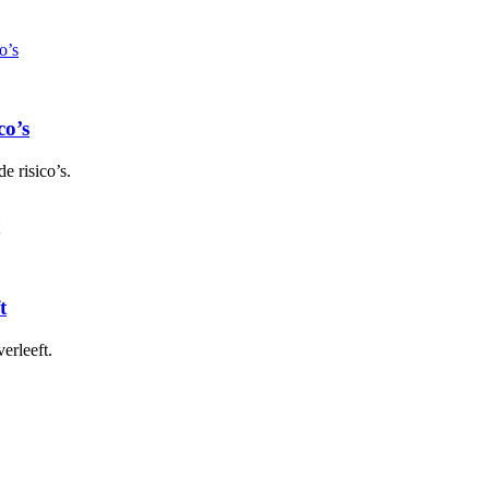
co’s
e risico’s.
t
erleeft.