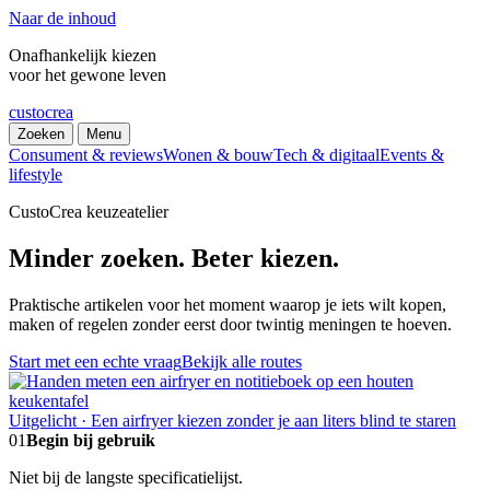
Naar de inhoud
Onafhankelijk kiezen
voor het gewone leven
custocrea
Zoeken
Menu
Consument & reviews
Wonen & bouw
Tech & digitaal
Events &
lifestyle
CustoCrea keuzeatelier
Minder zoeken. Beter kiezen.
Praktische artikelen voor het moment waarop je iets wilt kopen,
maken of regelen zonder eerst door twintig meningen te hoeven.
Start met een echte vraag
Bekijk alle routes
Uitgelicht · Een airfryer kiezen zonder je aan liters blind te staren
01
Begin bij gebruik
Niet bij de langste specificatielijst.