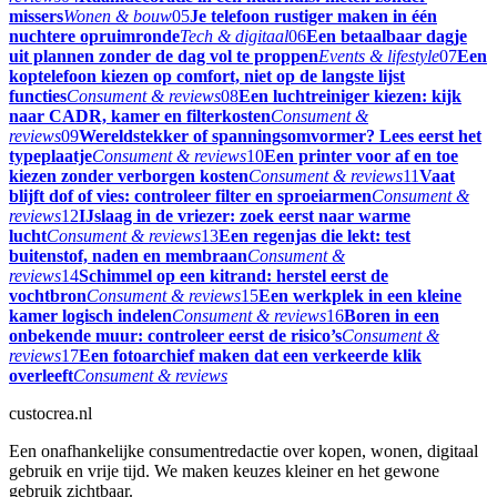
missers
Wonen & bouw
05
Je telefoon rustiger maken in één
nuchtere opruimronde
Tech & digitaal
06
Een betaalbaar dagje
uit plannen zonder de dag vol te proppen
Events & lifestyle
07
Een
koptelefoon kiezen op comfort, niet op de langste lijst
functies
Consument & reviews
08
Een luchtreiniger kiezen: kijk
naar CADR, kamer en filterkosten
Consument &
reviews
09
Wereldstekker of spanningsomvormer? Lees eerst het
typeplaatje
Consument & reviews
10
Een printer voor af en toe
kiezen zonder verborgen kosten
Consument & reviews
11
Vaat
blijft dof of vies: controleer filter en sproeiarmen
Consument &
reviews
12
IJslaag in de vriezer: zoek eerst naar warme
lucht
Consument & reviews
13
Een regenjas die lekt: test
buitenstof, naden en membraan
Consument &
reviews
14
Schimmel op een kitrand: herstel eerst de
vochtbron
Consument & reviews
15
Een werkplek in een kleine
kamer logisch indelen
Consument & reviews
16
Boren in een
onbekende muur: controleer eerst de risico’s
Consument &
reviews
17
Een fotoarchief maken dat een verkeerde klik
overleeft
Consument & reviews
custocrea.nl
Een onafhankelijke consumentredactie over kopen, wonen, digitaal
gebruik en vrije tijd. We maken keuzes kleiner en het gewone
gebruik zichtbaar.