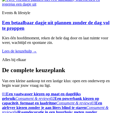
Events & lifestyle
Een betaalbaar dagje uit plannen zonder de dag vol
te proppen
Kies één hoofdmoment, reken de hele dag door en laat ruimte voor
weer, wachttijd en spontane zin.
Lees de keuzehulp
→
Alles bij elkaar
De complete keuzeplank
Van een kleine aankoop tot een lastige klus: open een onderwerp en
begin waar jouw vraag nu ligt.
01
Een vaatwasser kiezen op maat en dagelijks
gebruik
Consument & reviews
02
Een powerbank kiezen op
capaciteit, formaat en laadritme
Consument & reviews
03
Een
airfryer kiezen zonder je aan liters blind te staren
Consument &
reviews
04
Raamdecoratie in een huurhuis: meten zonder