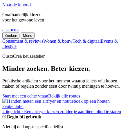
Naar de inhoud
Onafhankelijk kiezen
voor het gewone leven
custocrea
Zoeken
Menu
Consument & reviews
Wonen & bouw
Tech & digitaal
Events &
lifestyle
CustoCrea keuzeatelier
Minder zoeken. Beter kiezen.
Praktische artikelen voor het moment waarop je iets wilt kopen,
maken of regelen zonder eerst door twintig meningen te hoeven.
Start met een echte vraag
Bekijk alle routes
Uitgelicht · Een airfryer kiezen zonder je aan liters blind te staren
01
Begin bij gebruik
Niet bij de langste specificatielijst.