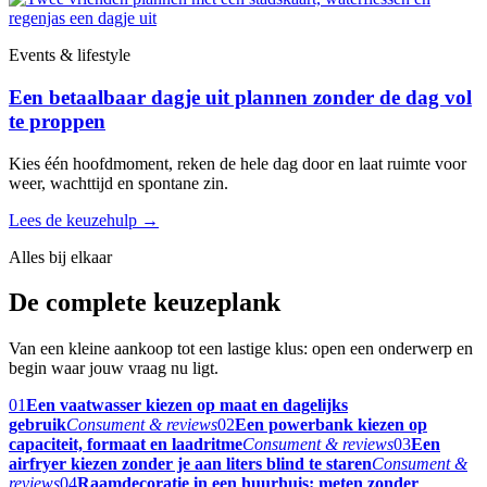
Events & lifestyle
Een betaalbaar dagje uit plannen zonder de dag vol
te proppen
Kies één hoofdmoment, reken de hele dag door en laat ruimte voor
weer, wachttijd en spontane zin.
Lees de keuzehulp
→
Alles bij elkaar
De complete keuzeplank
Van een kleine aankoop tot een lastige klus: open een onderwerp en
begin waar jouw vraag nu ligt.
01
Een vaatwasser kiezen op maat en dagelijks
gebruik
Consument & reviews
02
Een powerbank kiezen op
capaciteit, formaat en laadritme
Consument & reviews
03
Een
airfryer kiezen zonder je aan liters blind te staren
Consument &
reviews
04
Raamdecoratie in een huurhuis: meten zonder