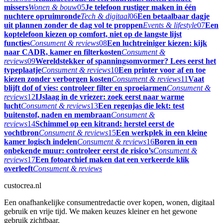
missers
Wonen & bouw
05
Je telefoon rustiger maken in één
nuchtere opruimronde
Tech & digitaal
06
Een betaalbaar dagje
uit plannen zonder de dag vol te proppen
Events & lifestyle
07
Een
koptelefoon kiezen op comfort, niet op de langste lijst
functies
Consument & reviews
08
Een luchtreiniger kiezen: kijk
naar CADR, kamer en filterkosten
Consument &
reviews
09
Wereldstekker of spanningsomvormer? Lees eerst het
typeplaatje
Consument & reviews
10
Een printer voor af en toe
kiezen zonder verborgen kosten
Consument & reviews
11
Vaat
blijft dof of vies: controleer filter en sproeiarmen
Consument &
reviews
12
IJslaag in de vriezer: zoek eerst naar warme
lucht
Consument & reviews
13
Een regenjas die lekt: test
buitenstof, naden en membraan
Consument &
reviews
14
Schimmel op een kitrand: herstel eerst de
vochtbron
Consument & reviews
15
Een werkplek in een kleine
kamer logisch indelen
Consument & reviews
16
Boren in een
onbekende muur: controleer eerst de risico’s
Consument &
reviews
17
Een fotoarchief maken dat een verkeerde klik
overleeft
Consument & reviews
custocrea.nl
Een onafhankelijke consumentredactie over kopen, wonen, digitaal
gebruik en vrije tijd. We maken keuzes kleiner en het gewone
gebruik zichtbaar.