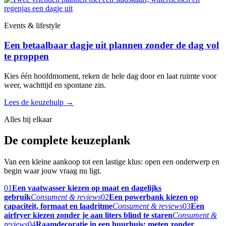
Events & lifestyle
Een betaalbaar dagje uit plannen zonder de dag vol
te proppen
Kies één hoofdmoment, reken de hele dag door en laat ruimte voor
weer, wachttijd en spontane zin.
Lees de keuzehulp
→
Alles bij elkaar
De complete keuzeplank
Van een kleine aankoop tot een lastige klus: open een onderwerp en
begin waar jouw vraag nu ligt.
01
Een vaatwasser kiezen op maat en dagelijks
gebruik
Consument & reviews
02
Een powerbank kiezen op
capaciteit, formaat en laadritme
Consument & reviews
03
Een
airfryer kiezen zonder je aan liters blind te staren
Consument &
reviews
04
Raamdecoratie in een huurhuis: meten zonder