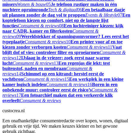
missers
Wonen & bouw
05
Je telefoon rustiger maken in één
nuchtere opruimronde
Tech & digitaal
06
Een betaalbaar dagje
uit plannen zonder de dag vol te proppen
Events & lifestyle
07
Een
koptelefoon kiezen op comfort, niet op de langste lijst
functies
Consument & reviews
08
Een luchtreiniger kiezen: kijk
naar CADR, kamer en filterkosten
Consument &
reviews
09
Wereldstekker of spanningsomvormer? Lees eerst het
typeplaatje
Consument & reviews
10
Een printer voor af en toe
kiezen zonder verborgen kosten
Consument & reviews
11
Vaat
blijft dof of vies: controleer filter en sproeiarmen
Consument &
reviews
12
IJslaag in de vriezer: zoek eerst naar warme
lucht
Consument & reviews
13
Een regenjas die lekt: test
buitenstof, naden en membraan
Consument &
reviews
14
Schimmel op een kitrand: herstel eerst de
vochtbron
Consument & reviews
15
Een werkplek in een kleine
kamer logisch indelen
Consument & reviews
16
Boren in een
onbekende muur: controleer eerst de risico’s
Consument &
reviews
17
Een fotoarchief maken dat een verkeerde klik
overleeft
Consument & reviews
custocrea.nl
Een onafhankelijke consumentredactie over kopen, wonen, digitaal
gebruik en vrije tijd. We maken keuzes kleiner en het gewone
gebruik zichtbaar.