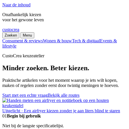
Naar de inhoud
Onafhankelijk kiezen
voor het gewone leven
custocrea
Zoeken
Menu
Consument & reviews
Wonen & bouw
Tech & digitaal
Events &
lifestyle
CustoCrea keuzeatelier
Minder zoeken. Beter kiezen.
Praktische artikelen voor het moment waarop je iets wilt kopen,
maken of regelen zonder eerst door twintig meningen te hoeven.
Start met een echte vraag
Bekijk alle routes
Uitgelicht · Een airfryer kiezen zonder je aan liters blind te staren
01
Begin bij gebruik
Niet bij de langste specificatielijst.