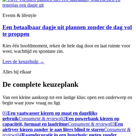
Events & lifestyle
Een betaalbaar dagje uit plannen zonder de dag vol
te proppen
Kies één hoofdmoment, reken de hele dag door en laat ruimte voor
weer, wachttijd en spontane zin.
Lees de keuzehulp
→
Alles bij elkaar
De complete keuzeplank
Van een kleine aankoop tot een lastige klus: open een onderwerp en
begin waar jouw vraag nu ligt.
01
Een vaatwasser kiezen op maat en dagelijks
gebruik
Consument & reviews
02
Een powerbank kiezen op
capaciteit, formaat en laadritme
Consument & reviews
03
Een
airfryer kiezen zonder je aan liters blind te staren
Consument &
reviews
04
Raamdecoratie in een huurhuis: meten zonder