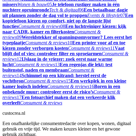
missers
Wonen & bouw
05
Je telefoon rustiger maken in één
nuchtere opruimronde
Tech & digitaal
06
Een betaalbaar dagje
uit plannen zonder de dag vol te proppen
Events & lifestyle
07
Een
koptelefoon kiezen op comfort, niet op de langste lijst
functies
Consument & reviews
08
Een luchtreiniger kiezen: kijk
naar CADR, kamer en filterkosten
Consument &
reviews
09
Wereldstekker of spanningsomvormer? Lees eerst het
typeplaatje
Consument & reviews
10
Een printer voor af en toe
kiezen zonder verborgen kosten
Consument & reviews
11
Vaat
blijft dof of vies: controleer filter en sproeiarmen
Consument &
reviews
12
IJslaag in de vriezer: zoek eerst naar warme
lucht
Consument & reviews
13
Een regenjas die lekt: test
buitenstof, naden en membraan
Consument &
reviews
14
Schimmel op een kitrand: herstel eerst de
vochtbron
Consument & reviews
15
Een werkplek in een kleine
kamer logisch indelen
Consument & reviews
16
Boren in een
onbekende muur: controleer eerst de risico’s
Consument &
reviews
17
Een fotoarchief maken dat een verkeerde klik
overleeft
Consument & reviews
custocrea.nl
Een onafhankelijke consumentredactie over kopen, wonen, digitaal
gebruik en vrije tijd. We maken keuzes kleiner en het gewone
gebruik zichtbaar.