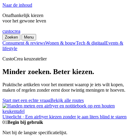
Naar de inhoud
Onafhankelijk kiezen
voor het gewone leven
custocrea
Zoeken
Menu
Consument & reviews
Wonen & bouw
Tech & digitaal
Events &
lifestyle
CustoCrea keuzeatelier
Minder zoeken. Beter kiezen.
Praktische artikelen voor het moment waarop je iets wilt kopen,
maken of regelen zonder eerst door twintig meningen te hoeven.
Start met een echte vraag
Bekijk alle routes
Uitgelicht · Een airfryer kiezen zonder je aan liters blind te staren
01
Begin bij gebruik
Niet bij de langste specificatielijst.