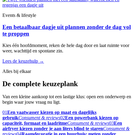
Events & lifestyle
Een betaalbaar dagje uit plannen zonder de dag vol
te proppen
Kies één hoofdmoment, reken de hele dag door en laat ruimte voor
weer, wachttijd en spontane zin.
Lees de keuzehulp
→
Alles bij elkaar
De complete keuzeplank
Van een kleine aankoop tot een lastige klus: open een onderwerp en
begin waar jouw vraag nu ligt.
01
Een vaatwasser kiezen op maat en dagelijks
gebruik
Consument & reviews
02
Een powerbank kiezen op
capaciteit, formaat en laadritme
Consument & reviews
03
Een
airfryer kiezen zonder je aan liters blind te staren
Consument &
reviews
04
Raamdecoratie in een huurhuis: meten zonder