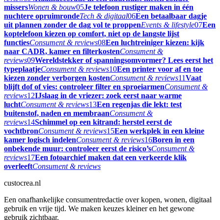
missers
Wonen & bouw
05
Je telefoon rustiger maken in één
nuchtere opruimronde
Tech & digitaal
06
Een betaalbaar dagje
uit plannen zonder de dag vol te proppen
Events & lifestyle
07
Een
koptelefoon kiezen op comfort, niet op de langste lijst
functies
Consument & reviews
08
Een luchtreiniger kiezen: kijk
naar CADR, kamer en filterkosten
Consument &
reviews
09
Wereldstekker of spanningsomvormer? Lees eerst het
typeplaatje
Consument & reviews
10
Een printer voor af en toe
kiezen zonder verborgen kosten
Consument & reviews
11
Vaat
blijft dof of vies: controleer filter en sproeiarmen
Consument &
reviews
12
IJslaag in de vriezer: zoek eerst naar warme
lucht
Consument & reviews
13
Een regenjas die lekt: test
buitenstof, naden en membraan
Consument &
reviews
14
Schimmel op een kitrand: herstel eerst de
vochtbron
Consument & reviews
15
Een werkplek in een kleine
kamer logisch indelen
Consument & reviews
16
Boren in een
onbekende muur: controleer eerst de risico’s
Consument &
reviews
17
Een fotoarchief maken dat een verkeerde klik
overleeft
Consument & reviews
custocrea.nl
Een onafhankelijke consumentredactie over kopen, wonen, digitaal
gebruik en vrije tijd. We maken keuzes kleiner en het gewone
gebruik zichtbaar.