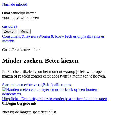
Naar de inhoud
Onafhankelijk kiezen
voor het gewone leven
custocrea
Zoeken
Menu
Consument & reviews
Wonen & bouw
Tech & digitaal
Events &
lifestyle
CustoCrea keuzeatelier
Minder zoeken. Beter kiezen.
Praktische artikelen voor het moment waarop je iets wilt kopen,
maken of regelen zonder eerst door twintig meningen te hoeven.
Start met een echte vraag
Bekijk alle routes
Uitgelicht · Een airfryer kiezen zonder je aan liters blind te staren
01
Begin bij gebruik
Niet bij de langste specificatielijst.